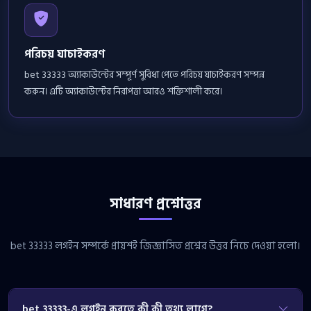
পরিচয় যাচাইকরণ
bet 33333 অ্যাকাউন্টের সম্পূর্ণ সুবিধা পেতে পরিচয় যাচাইকরণ সম্পন্ন
করুন। এটি অ্যাকাউন্টের নিরাপত্তা আরও শক্তিশালী করে।
সাধারণ প্রশ্নোত্তর
bet 33333 লগইন সম্পর্কে প্রায়শই জিজ্ঞাসিত প্রশ্নের উত্তর নিচে দেওয়া হলো।
bet 33333-এ লগইন করতে কী কী তথ্য লাগে?