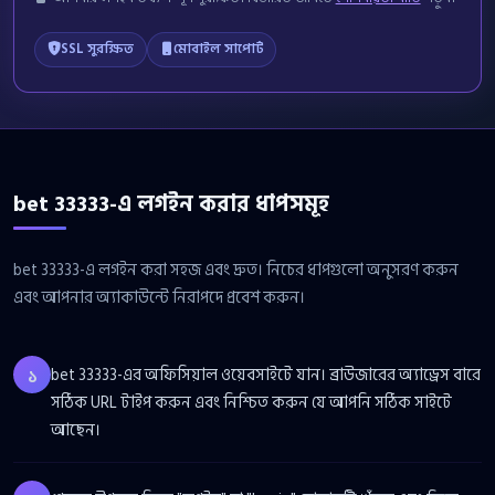
SSL সুরক্ষিত
মোবাইল সাপোর্ট
bet 33333-এ লগইন করার ধাপসমূহ
bet 33333-এ লগইন করা সহজ এবং দ্রুত। নিচের ধাপগুলো অনুসরণ করুন
এবং আপনার অ্যাকাউন্টে নিরাপদে প্রবেশ করুন।
bet 33333-এর অফিসিয়াল ওয়েবসাইটে যান। ব্রাউজারের অ্যাড্রেস বারে
১
সঠিক URL টাইপ করুন এবং নিশ্চিত করুন যে আপনি সঠিক সাইটে
আছেন।