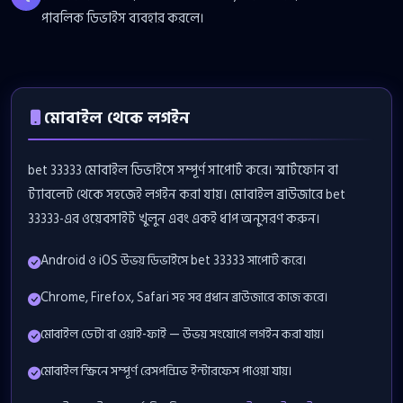
পাবলিক ডিভাইস ব্যবহার করলে।
মোবাইল থেকে লগইন
bet 33333 মোবাইল ডিভাইসে সম্পূর্ণ সাপোর্ট করে। স্মার্টফোন বা
ট্যাবলেট থেকে সহজেই লগইন করা যায়। মোবাইল ব্রাউজারে bet
33333-এর ওয়েবসাইট খুলুন এবং একই ধাপ অনুসরণ করুন।
Android ও iOS উভয় ডিভাইসে bet 33333 সাপোর্ট করে।
Chrome, Firefox, Safari সহ সব প্রধান ব্রাউজারে কাজ করে।
মোবাইল ডেটা বা ওয়াই-ফাই — উভয় সংযোগে লগইন করা যায়।
মোবাইল স্ক্রিনে সম্পূর্ণ রেসপন্সিভ ইন্টারফেস পাওয়া যায়।