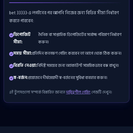
bet 33333-এ লগইনের পর আপনি নিজের জন্য বিভিন্ন সীমা নির্ধারণ
করতে পারবেন:
ডিপোজিট
দৈনিক বা সাপ্তাহিক ডিপোজিটের সর্বোচ্চ পরিমাণ নির্ধারণ
সীমা:
করুন।
সময় সীমা:
প্রতিদিন কতক্ষণ গেমিং করবেন তা আগে থেকে ঠিক করুন।
বিরতি নেওয়া:
নির্দিষ্ট সময়ের জন্য অ্যাকাউন্ট সাময়িকভাবে বন্ধ রাখুন।
স্ব-বর্জন:
প্রয়োজনে দীর্ঘমেয়াদী স্ব-বর্জনের সুবিধা ব্যবহার করুন।
এই টুলসগুলো সম্পর্কে বিস্তারিত জানতে
দায়িত্বশীল গেমিং
পেজটি দেখুন।