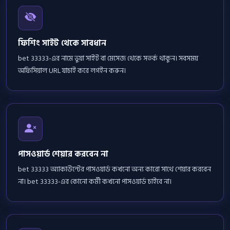
ফিশিং সাইট থেকে সাবধান
bet 33333-এর নামে ভুয়া সাইট বা মেসেজ থেকে সতর্ক থাকুন। সবসময়
অফিসিয়াল URL যাচাই করে লগইন করুন।
পাসওয়ার্ড শেয়ার করবেন না
bet 33333 অ্যাকাউন্টের পাসওয়ার্ড কখনো অন্য কারো সাথে শেয়ার করবেন
না। bet 33333-এর কোনো কর্মী কখনো পাসওয়ার্ড চাইবে না।