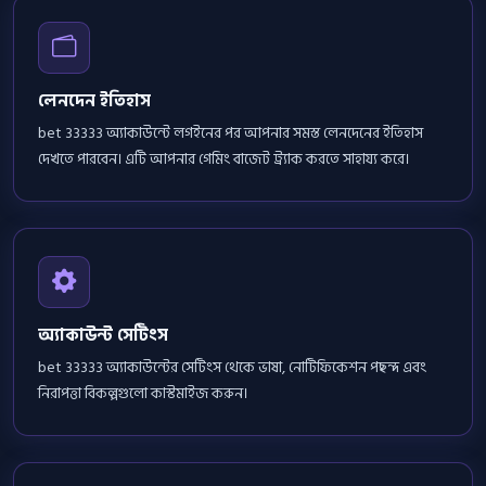
লেনদেন ইতিহাস
bet 33333 অ্যাকাউন্টে লগইনের পর আপনার সমস্ত লেনদেনের ইতিহাস
দেখতে পারবেন। এটি আপনার গেমিং বাজেট ট্র্যাক করতে সাহায্য করে।
অ্যাকাউন্ট সেটিংস
bet 33333 অ্যাকাউন্টের সেটিংস থেকে ভাষা, নোটিফিকেশন পছন্দ এবং
নিরাপত্তা বিকল্পগুলো কাস্টমাইজ করুন।