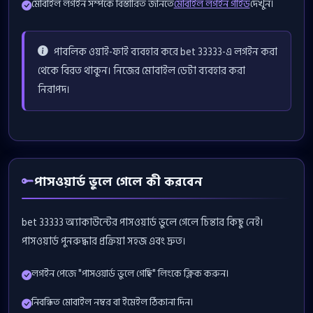
মোবাইল লগইন সম্পর্কে বিস্তারিত জানতে
মোবাইল লগইন গাইড
দেখুন।
পাবলিক ওয়াই-ফাই ব্যবহার করে bet 33333-এ লগইন করা
থেকে বিরত থাকুন। নিজের মোবাইল ডেটা ব্যবহার করা
নিরাপদ।
পাসওয়ার্ড ভুলে গেলে কী করবেন
bet 33333 অ্যাকাউন্টের পাসওয়ার্ড ভুলে গেলে চিন্তার কিছু নেই।
পাসওয়ার্ড পুনরুদ্ধার প্রক্রিয়া সহজ এবং দ্রুত।
লগইন পেজে "পাসওয়ার্ড ভুলে গেছি" লিংকে ক্লিক করুন।
নিবন্ধিত মোবাইল নম্বর বা ইমেইল ঠিকানা দিন।