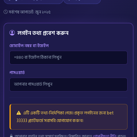
সর্বশেষ আপডেট: জুন ২০২৫
লগইন তথ্য প্রবেশ করুন
মোবাইল নম্বর বা ইমেইল
+880 বা ইমেইল ঠিকানা লিখুন
পাসওয়ার্ড
আপনার পাসওয়ার্ড লিখুন
এটি একটি তথ্য-নির্দেশিকা পেজ। প্রকৃত লগইনের জন্য bet
33333 প্ল্যাটফর্মে সরাসরি যোগাযোগ করুন।
আপনার লগইন তথ্য সম্পূর্ণ সুরক্ষিত। বিস্তারিত জানতে
গোপনীয়তা নীতি
পড়ুন।