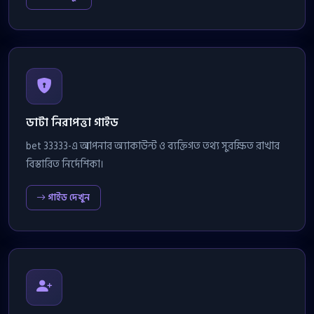
ডাটা নিরাপত্তা গাইড
bet 33333-এ আপনার অ্যাকাউন্ট ও ব্যক্তিগত তথ্য সুরক্ষিত রাখার
বিস্তারিত নির্দেশিকা।
গাইড দেখুন