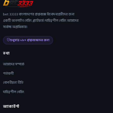
bet 33333 বাংলাদেশের প্রাপ্তবয়স্ক বিনোদনপ্রেমীদের জন্য
একটি অনলাইন গেমিং প্ল্যাটফর্ম। দায়িত্বশীল গেমিং আমাদের
সর্বোচ্চ অগ্রাধিকার।
শুধুমাত্র ১৮+ প্রাপ্তবয়স্কদের জন্য
তথ্য
আমাদের সম্পর্কে
শর্তাবলী
গোপনীয়তা নীতি
দায়িত্বশীল গেমিং
অ্যাকাউন্ট