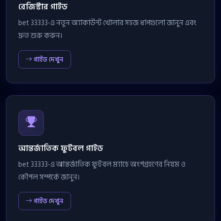
রেজিস্টার গাইড
bet 33333-এ নতুন অ্যাকাউন্ট খোলার সহজ ধাপগুলো জানুন এবং
দ্রুত শুরু করুন।
গাইড দেখুন
আন্তর্জাতিক ফুটবল গাইড
bet 33333-এ আন্তর্জাতিক ফুটবল ম্যাচে অংশগ্রহণের নিয়ম ও
কৌশল সম্পর্কে জানুন।
গাইড দেখুন