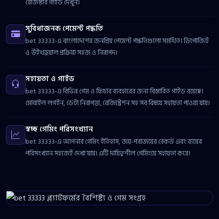
রেজিস্টার গাইড দেখুন।
সুবিধাজনক পেমেন্ট পদ্ধতি
bet 33333-এ বাংলাদেশের জনপ্রিয় পেমেন্ট পদ্ধতিগুলো সমর্থিত। ডিপোজিট
ও উইথড্রয়াল প্রক্রিয়া সহজ ও নিরাপদ।
সহায়তা ও গাইড
bet 33333-এ বিভিন্ন গেম ও ফিচার ব্যবহারের জন্য বিস্তারিত গাইড রয়েছে।
মোবাইল লগইন, ডেটা নিরাপত্তা, রেজিস্ট্রেশন সহ সব বিষয়ে সহায়তা পাওয়া যায়।
স্বচ্ছ গেমিং পরিসংখ্যান
bet 33333-এ আপনার গেমিং ইতিহাস, জয়-পরাজয়ের রেকর্ড এবং ব্যয়ের
পরিসংখ্যান সহজেই দেখা যায়। এটি দায়িত্বশীল গেমিংয়ে সহায়তা করে।