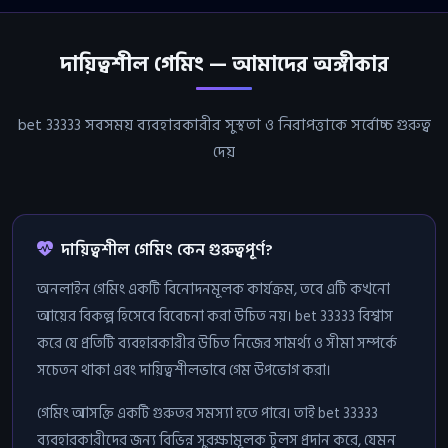
দায়িত্বশীল গেমিং — আমাদের অঙ্গীকার
bet 33333 সবসময় ব্যবহারকারীর সুস্থতা ও নিরাপত্তাকে সর্বোচ্চ গুরুত্ব
দেয়
দায়িত্বশীল গেমিং কেন গুরুত্বপূর্ণ?
অনলাইন গেমিং একটি বিনোদনমূলক কার্যক্রম, তবে এটি কখনো
আয়ের বিকল্প হিসেবে বিবেচনা করা উচিত নয়। bet 33333 বিশ্বাস
করে যে প্রতিটি ব্যবহারকারীর উচিত নিজের সামর্থ্য ও সীমা সম্পর্কে
সচেতন থাকা এবং দায়িত্বশীলভাবে গেম উপভোগ করা।
গেমিং আসক্তি একটি গুরুতর সমস্যা হতে পারে। তাই bet 33333
ব্যবহারকারীদের জন্য বিভিন্ন সুরক্ষামূলক টুলস প্রদান করে, যেমন