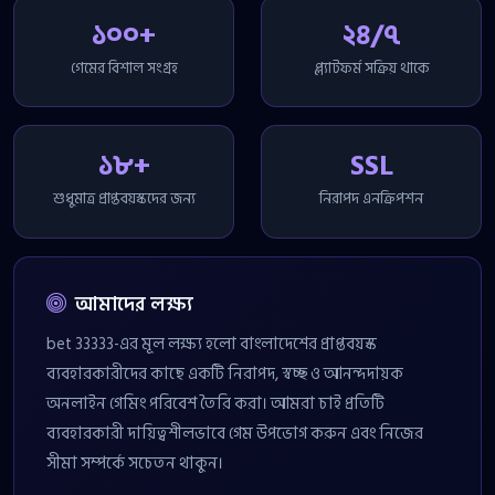
১০০+
২৪/৭
গেমের বিশাল সংগ্রহ
প্ল্যাটফর্ম সক্রিয় থাকে
১৮+
SSL
শুধুমাত্র প্রাপ্তবয়স্কদের জন্য
নিরাপদ এনক্রিপশন
আমাদের লক্ষ্য
bet 33333-এর মূল লক্ষ্য হলো বাংলাদেশের প্রাপ্তবয়স্ক
ব্যবহারকারীদের কাছে একটি নিরাপদ, স্বচ্ছ ও আনন্দদায়ক
অনলাইন গেমিং পরিবেশ তৈরি করা। আমরা চাই প্রতিটি
ব্যবহারকারী দায়িত্বশীলভাবে গেম উপভোগ করুন এবং নিজের
সীমা সম্পর্কে সচেতন থাকুন।