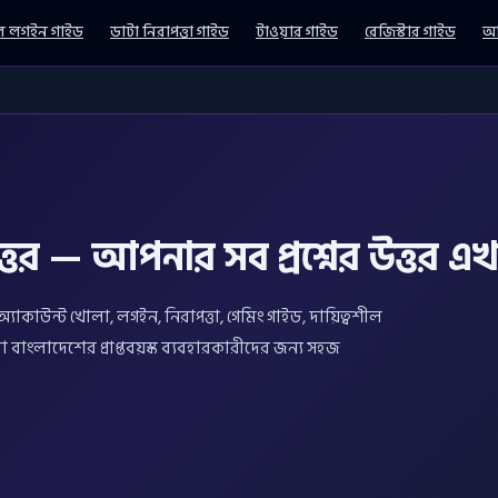
ল লগইন গাইড
ডাটা নিরাপত্তা গাইড
টাওয়ার গাইড
রেজিস্টার গাইড
আন
োত্তর — আপনার সব প্রশ্নের উত্তর এখ
অ্যাকাউন্ট খোলা, লগইন, নিরাপত্তা, গেমিং গাইড, দায়িত্বশীল
 বাংলাদেশের প্রাপ্তবয়স্ক ব্যবহারকারীদের জন্য সহজ