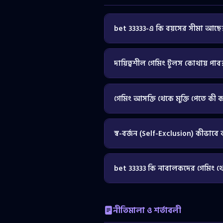
bet 33333-এ কি বয়সের সীমা আছে
দায়িত্বশীল গেমিং টুলস কোথায় পাব
গেমিং আসক্তি থেকে মুক্তি পেতে কী
স্ব-বর্জন (Self-Exclusion) কীভাব
bet 33333 কি নাবালকদের গেমিং থে
নীতিমালা ও শর্তাবলী