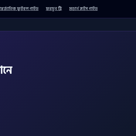
্তর্জাতিক ফুটবল গাইড
ফরচুন ট্রি
মডার্ন স্লটস গাইড
ানে