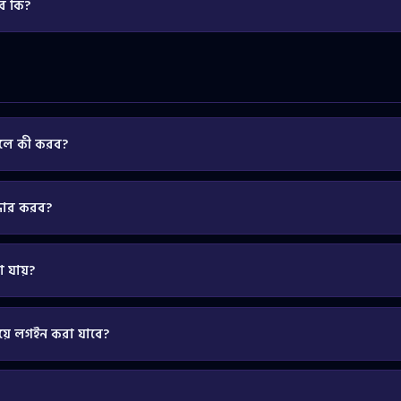
বে কি?
হলে কী করব?
দ্ধার করব?
 যায়?
়ে লগইন করা যাবে?