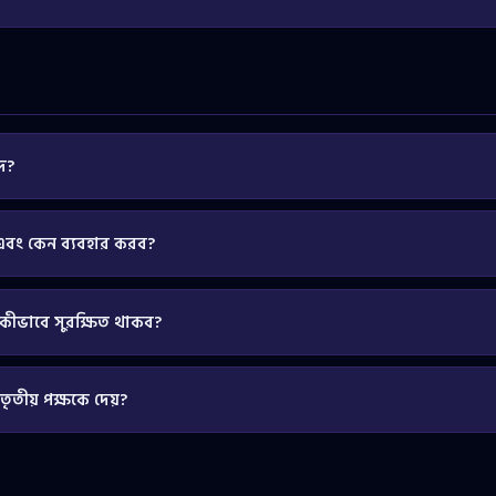
দ?
 এবং কেন ব্যবহার করব?
 কীভাবে সুরক্ষিত থাকব?
ৃতীয় পক্ষকে দেয়?