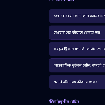
bet 33333-এ কোন কোন ধরনের গেম 
টাওয়ার গেম কীভাবে খেলতে হয়?
ফরচুন ট্রি গেম সম্পর্কে কোথায় জান
আন্তর্জাতিক ফুটবল বেটিং সম্পর্কে
মডার্ন স্লটস গেম কীভাবে খেলব?
দায়িত্বশীল গেমিং