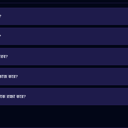
?
?
 করব?
ে কাজ করে?
কে রক্ষা করে?