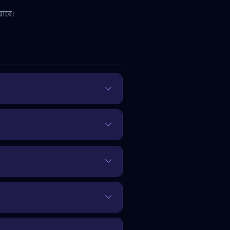
যাবে।