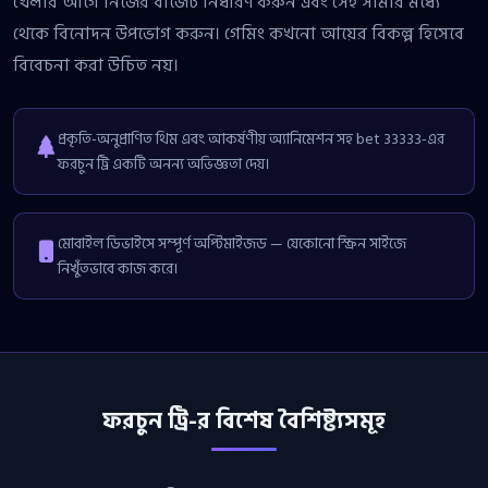
খেলার আগে নিজের বাজেট নির্ধারণ করুন এবং সেই সীমার মধ্যে
থেকে বিনোদন উপভোগ করুন। গেমিং কখনো আয়ের বিকল্প হিসেবে
বিবেচনা করা উচিত নয়।
প্রকৃতি-অনুপ্রাণিত থিম এবং আকর্ষণীয় অ্যানিমেশন সহ bet 33333-এর
ফরচুন ট্রি একটি অনন্য অভিজ্ঞতা দেয়।
মোবাইল ডিভাইসে সম্পূর্ণ অপ্টিমাইজড — যেকোনো স্ক্রিন সাইজে
নিখুঁতভাবে কাজ করে।
ফরচুন ট্রি-র বিশেষ বৈশিষ্ট্যসমূহ