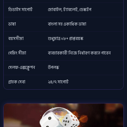
ডিভাইস সাপোর্ট
মোবাইল, ট্যাবলেট, ডেস্কটপ
ভাষা
বাংলা সহ একাধিক ভাষা
বয়সসীমা
শুধুমাত্র ১৮+ প্রাপ্তবয়স্ক
গেমিং সীমা
ব্যবহারকারী নিজে নির্ধারণ করতে পারেন
সেলফ-এক্সক্লুশন
উপলব্ধ
গ্রাহক সেবা
২৪/৭ সাপোর্ট