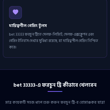
দায়িত্বশীল গেমিং টুলস
bet 33333 ফরচুন ট্রিতে সেলফ-লিমিট, সেলফ-এক্সক্লুশন এবং
গেমিং ইতিহাস দেখার সুবিধা রয়েছে, যা দায়িত্বশীল গেমিং নিশ্চিত
করে।
bet 33333-এ ফরচুন ট্রি কীভাবে খেলবেন
মাত্র কয়েকটি সহজ ধাপে শুরু করুন ফরচুন ট্রি-র রোমাঞ্চকর যাত্রা