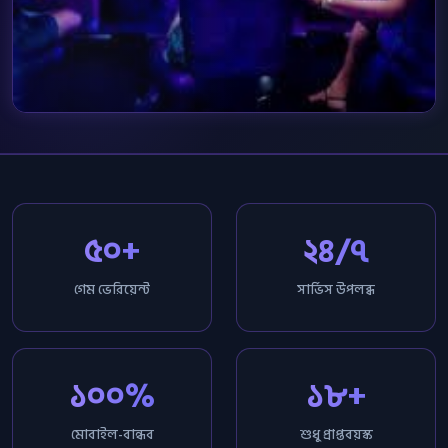
ফরচুন ট্রি পরিসংখ্যান
৫০+
২৪/৭
গেম ভেরিয়েন্ট
সার্ভিস উপলব্ধ
১০০%
১৮+
মোবাইল-বান্ধব
শুধু প্রাপ্তবয়স্ক