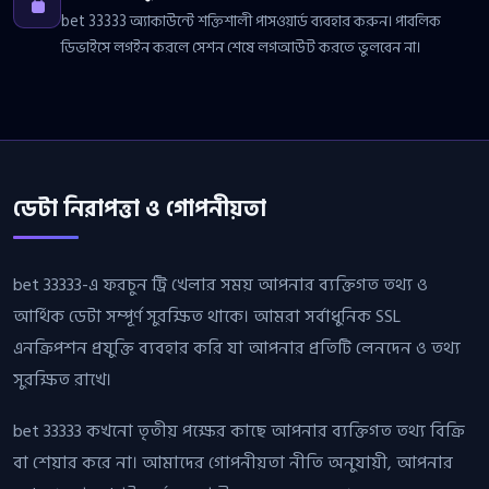
bet 33333 অ্যাকাউন্টে শক্তিশালী পাসওয়ার্ড ব্যবহার করুন। পাবলিক
ডিভাইসে লগইন করলে সেশন শেষে লগআউট করতে ভুলবেন না।
ডেটা নিরাপত্তা ও গোপনীয়তা
bet 33333-এ ফরচুন ট্রি খেলার সময় আপনার ব্যক্তিগত তথ্য ও
আর্থিক ডেটা সম্পূর্ণ সুরক্ষিত থাকে। আমরা সর্বাধুনিক SSL
এনক্রিপশন প্রযুক্তি ব্যবহার করি যা আপনার প্রতিটি লেনদেন ও তথ্য
সুরক্ষিত রাখে।
bet 33333 কখনো তৃতীয় পক্ষের কাছে আপনার ব্যক্তিগত তথ্য বিক্রি
বা শেয়ার করে না। আমাদের গোপনীয়তা নীতি অনুযায়ী, আপনার