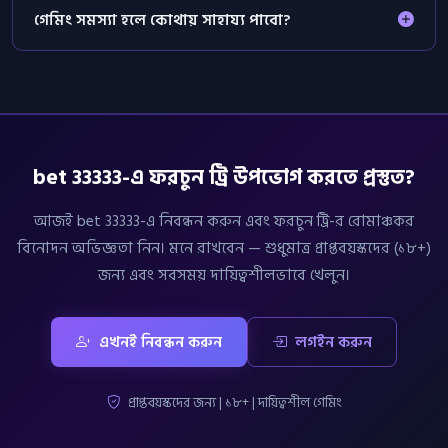
গেমিং সমস্যা হলে কোথায় সাহায্য পাবো?
bet 33333-এ ফরচুন ট্রি উপভোগ করতে প্রস্তুত?
আজই bet 33333-এ নিবন্ধন করুন এবং ফরচুন ট্রি-র রোমাঞ্চকর
বিনোদন অভিজ্ঞতা নিন। মনে রাখবেন — শুধুমাত্র প্রাপ্তবয়স্কদের (১৮+)
জন্য এবং সবসময় দায়িত্বশীলভাবে খেলুন।
এখনই নিবন্ধন করুন
লগইন করুন
প্রাপ্তবয়স্কদের জন্য | ১৮+ | দায়িত্বশীল গেমিং