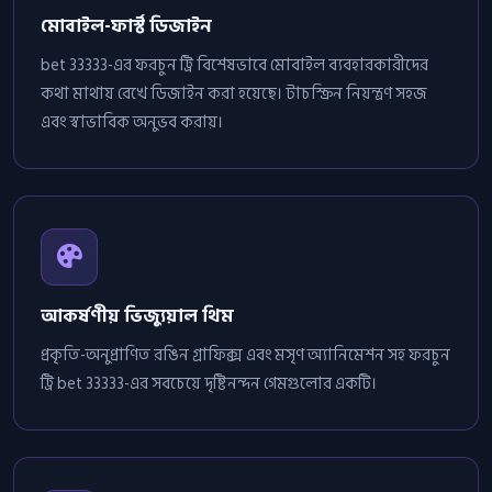
মোবাইল-ফার্স্ট ডিজাইন
bet 33333-এর ফরচুন ট্রি বিশেষভাবে মোবাইল ব্যবহারকারীদের
কথা মাথায় রেখে ডিজাইন করা হয়েছে। টাচস্ক্রিন নিয়ন্ত্রণ সহজ
এবং স্বাভাবিক অনুভব করায়।
আকর্ষণীয় ভিজ্যুয়াল থিম
প্রকৃতি-অনুপ্রাণিত রঙিন গ্রাফিক্স এবং মসৃণ অ্যানিমেশন সহ ফরচুন
ট্রি bet 33333-এর সবচেয়ে দৃষ্টিনন্দন গেমগুলোর একটি।