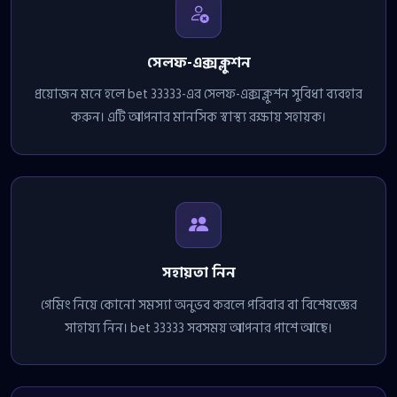
সেলফ-এক্সক্লুশন
প্রয়োজন মনে হলে bet 33333-এর সেলফ-এক্সক্লুশন সুবিধা ব্যবহার
করুন। এটি আপনার মানসিক স্বাস্থ্য রক্ষায় সহায়ক।
সহায়তা নিন
গেমিং নিয়ে কোনো সমস্যা অনুভব করলে পরিবার বা বিশেষজ্ঞের
সাহায্য নিন। bet 33333 সবসময় আপনার পাশে আছে।