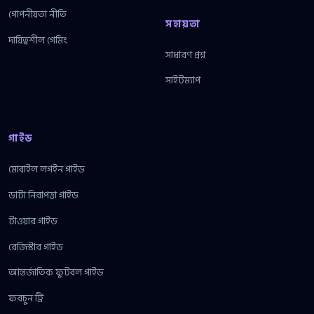
গোপনীয়তা নীতি
সহায়তা
দায়িত্বশীল গেমিং
সাধারণ প্রশ্ন
সাইটম্যাপ
গাইড
মোবাইল লগইন গাইড
ডাটা নিরাপত্তা গাইড
টাওয়ার গাইড
রেজিস্টার গাইড
আন্তর্জাতিক ফুটবল গাইড
ফরচুন ট্রি