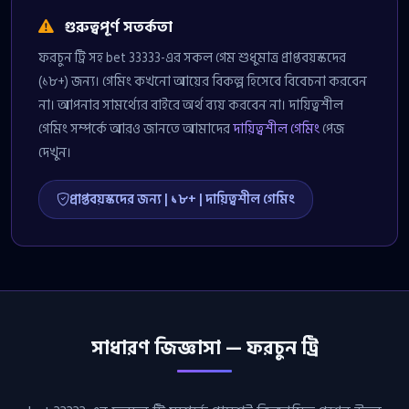
গুরুত্বপূর্ণ সতর্কতা
ফরচুন ট্রি সহ bet 33333-এর সকল গেম শুধুমাত্র প্রাপ্তবয়স্কদের
(১৮+) জন্য। গেমিং কখনো আয়ের বিকল্প হিসেবে বিবেচনা করবেন
না। আপনার সামর্থ্যের বাইরে অর্থ ব্যয় করবেন না। দায়িত্বশীল
গেমিং সম্পর্কে আরও জানতে আমাদের
দায়িত্বশীল গেমিং
পেজ
দেখুন।
প্রাপ্তবয়স্কদের জন্য | ১৮+ | দায়িত্বশীল গেমিং
সাধারণ জিজ্ঞাসা — ফরচুন ট্রি