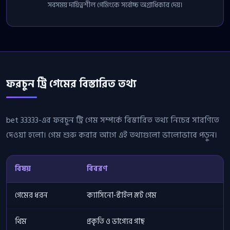
সবসময় দায়িত্বশীল গেমিংকে সর্বোচ্চ অগ্রাধিকার দেয়।
ফরচুন ট্রি গেমের বিস্তারিত তথ্য
bet 33333-এর ফরচুন ট্রি গেম সম্পর্কে বিস্তারিত তথ্য নিচের সারণিতে
দেওয়া হলো। গেম শুরু করার আগে এই তথ্যগুলো ভালোভাবে পড়ুন।
বিষয়
বিবরণ
গেমের ধরন
ক্যাসিনো-স্টাইল স্লট গেম
থিম
প্রকৃতি ও ভাগ্যের গাছ