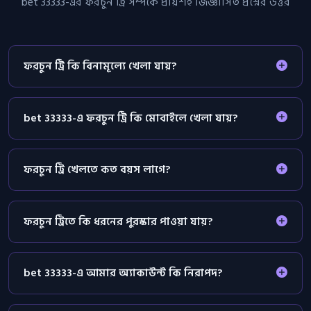
bet 33333-এর ফরচুন ট্রি সম্পর্কে প্রায়শই জিজ্ঞাসিত প্রশ্নের উত্তর
ফরচুন ট্রি কি বিনামূল্যে খেলা যায়?
bet 33333-এ ফরচুন ট্রি কি মোবাইলে খেলা যায়?
ফরচুন ট্রি খেলতে কত বয়স লাগে?
ফরচুন ট্রিতে কি ধরনের পুরস্কার পাওয়া যায়?
bet 33333-এ আমার অ্যাকাউন্ট কি নিরাপদ?