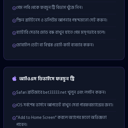
গেম লবি থেকে ফরচুন ট্রি বিভাগ খুঁজে নিন।
স্ক্রিন ব্রাইটনেস ও ভলিউম আপনার পছন্দমতো সেট করুন।
ব্যাটারি সেভার মোড বন্ধ রাখুন যাতে গেম মসৃণভাবে চলে।
মোবাইল ডেটা বা বিশ্বস্ত ওয়াই-ফাই ব্যবহার করুন।
আইওএস ডিভাইসে ফরচুন ট্রি
Safari ব্রাউজারে bet33333.net খুলুন এবং লগইন করুন।
iOS সর্বশেষ ভার্সনে আপডেট রাখুন সেরা পারফরম্যান্সের জন্য।
"Add to Home Screen" করলে অ্যাপের মতো অভিজ্ঞতা
পাবেন।