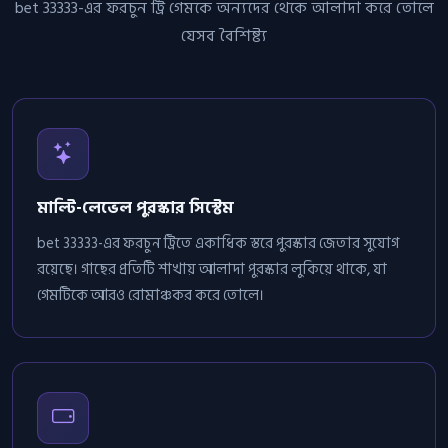
bet 33333-এর ফরচুন ট্রি গেমকে অন্যদের থেকে আলাদা করে তোলে
যেসব বৈশিষ্ট্য
মাল্টি-লেভেল পুরস্কার সিস্টেম
bet 33333-এর ফরচুন ট্রিতে একাধিক স্তরে পুরস্কার জেতার সুযোগ
রয়েছে। গাছের প্রতিটি শাখায় আলাদা পুরস্কার লুকিয়ে থাকে, যা
গেমটিকে আরও রোমাঞ্চকর করে তোলে।